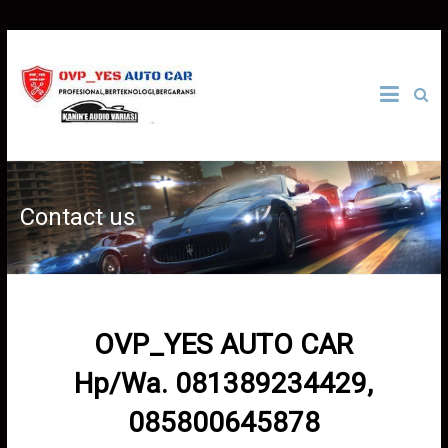
Skip
to
OVP
content
YES
Auto
Contact us
Car
Bengkel
Mobil
Panggilan
24
Jam
OVP_YES AUTO CAR
di
Salatiga
Hp/Wa. 081389234429,
Jawa
Tengah
085800645878