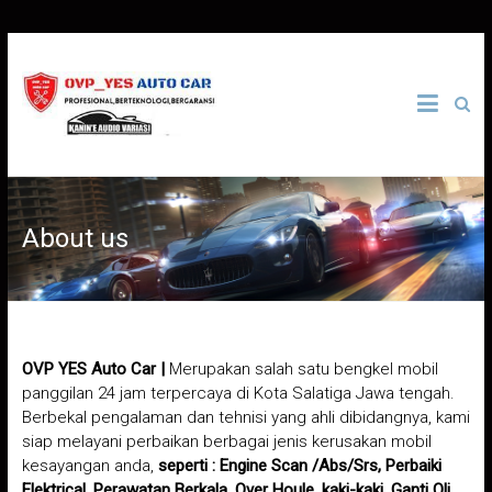
Skip
to
OVP
content
YES
Auto
About us
Car
Bengkel
Mobil
Panggilan
24
Jam
OVP YES Auto Car |
Merupakan salah satu bengkel mobil
di
panggilan 24 jam terpercaya di Kota Salatiga Jawa tengah.
Salatiga
Berbekal pengalaman dan tehnisi yang ahli dibidangnya, kami
Jawa
siap melayani perbaikan berbagai jenis kerusakan mobil
Tengah
kesayangan anda,
seperti : Engine Scan /Abs/Srs, Perbaiki
Elektrical, Perawatan Berkala, Over Houle, kaki-kaki, Ganti Oli ,